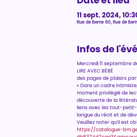
Date et lieu
11 sept. 2024, 10:3
Rue de Berne 50, Rue de Bern
Infos de l'é
Mercredi 11 septembre de
LIRE AVEC BÉBÉ
des pages de plaisirs pa
« Dans un cadre intimiste
moment privilégié de lec
découverte de la littérat
liens avec les tout-petit-
langue du récit et de dé
Veuillez noter qu’il est o
https://catalogue-bm.
db8374d7caa3&amp;que