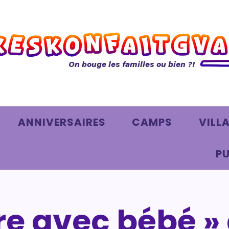
On bouge les familles ou bien ?!
ANNIVERSAIRES
CAMPS
VILL
PU
ire avec bébé »