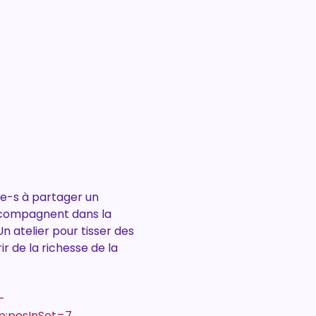
-e-s à partager un 
accompagnent dans la 
n atelier pour tisser des 
ir de la richesse de la 
-
;posInSet=7