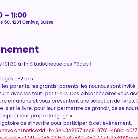
0 – 11:00
e 50, 1201 Genève, Suisse
vénement
 10h30 à 11h à Ludothèque des Pâquis !
rtagés 0-2 ans
, les parents, les grands-parents, les nounous sont invité
ture avec les tout-petit-e-s. Des bibliothécaires vous 
ure enfantine et vous présentent une sélection de livres. U
e-s et le livre, pour leur permettre de grandir, de se nourr
velopper leur propre langage »
bligatoire de s’inscrire pour participer à cet événement.
geneve.ch/notice?id=h%3A%3A81574ec9-9701-468b-a0f7
ryId=N-c974fcc4-8749-4a3b-80e4-477c2f41c318&amp