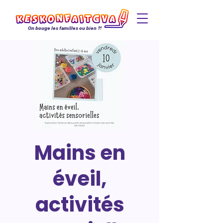
On bouge les familles ou bien ?!
Mains en
éveil,
activités