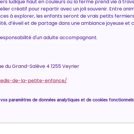
rs ludique haut en couleurs où la ferme prend vie à travers
ier créatif pour repartir avec un joli souvenir. Entre anim
es à explorer, les enfants seront de vrais petits fermier
é, d’éveil et de partage dans une ambiance joyeuse et co
 responsabilité d'un adulte accompagnant.
e du Grand-Salève 4 1255 Veyrier
redis-de-la-petite-enfance/
vos paramètres de données analytiques et de cookies fonctionnels