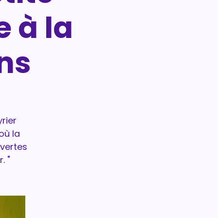
 à la
ans
rier
où la
uvertes
. "