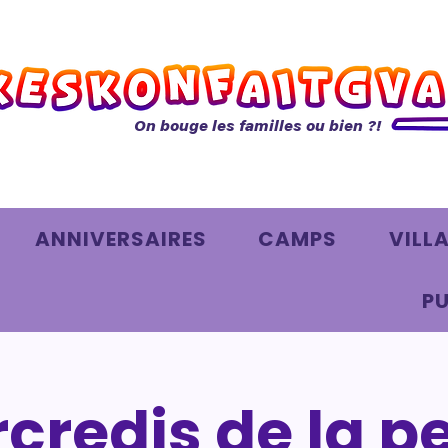
On bouge les familles ou bien ?!
ANNIVERSAIRES
CAMPS
VILL
PU
credis de la pe