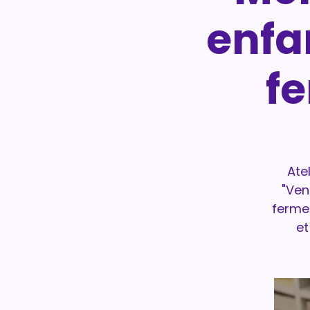
enfa
f
Ate
"Ven
ferme 
et