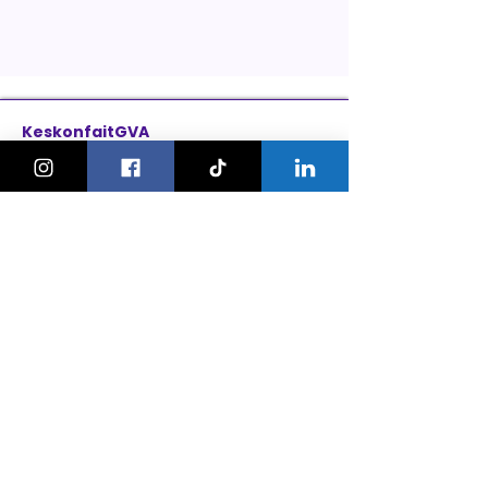
KeskonfaitGVA
Le guide des sorties et activités
pour les familles à Genève.
On bouge les familles ou bien ?!
Newsletter
Instagram
À propos
Explorer
Le Village des Enfants 2026