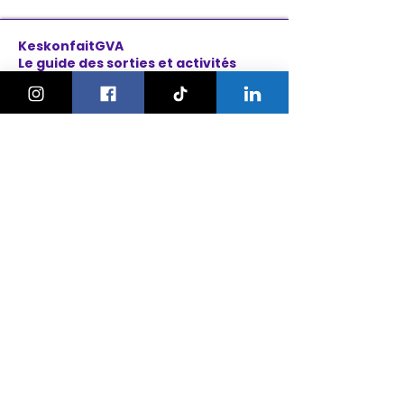
KeskonfaitGVA
Le guide des sorties et activités
pour les familles à Genève.
On bouge les familles ou bien ?!
Newsletter
Instagram
À propos
Explorer
Le Village des Enfants 2026
Agenda
Activités
Anniversaires