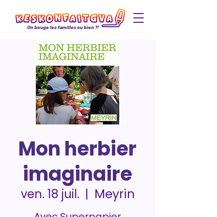
On bouge les familles ou bien ?!
Mon herbier
imaginaire
Meyrin
ven. 18 juil.
  |  
Avec Superpapier