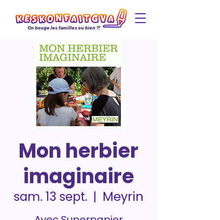
On bouge les familles ou bien ?!
Mon herbier
imaginaire
Meyrin
sam. 13 sept.
  |  
Avec Superpapier