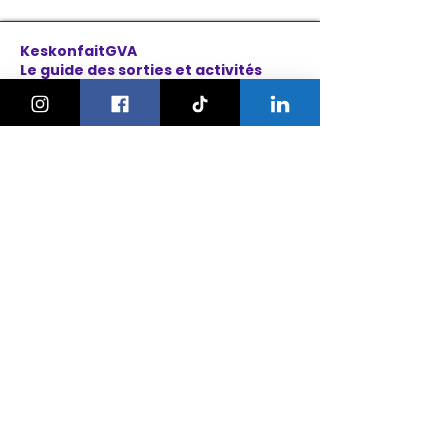
KeskonfaitGVA
Le guide des sorties et activités
pour les familles à Genève.
On bouge les familles ou bien ?!
Newsletter
Instagram
À propos
Explorer
Le Village des Enfants 2026
Agenda
Activités
Anniversaires