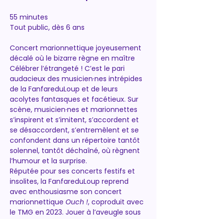
55 minutes
Tout public, dès 6 ans
Concert marionnettique joyeusement 
décalé où le bizarre règne en maître
Célébrer l’étrangeté ! C’est le pari 
audacieux des musicien·nes intrépides 
de la FanfareduLoup et de leurs 
acolytes fantasques et facétieux. Sur 
scène, musicien·nes et marionnettes 
s’inspirent et s’imitent, s’accordent et 
se désaccordent, s’entremêlent et se 
confondent dans un répertoire tantôt 
solennel, tantôt déchaîné, où règnent 
l’humour et la surprise.
Réputée pour ses concerts festifs et 
insolites, la FanfareduLoup reprend 
avec enthousiasme son concert 
marionnettique 
Ouch !
, coproduit avec 
le TMG en 2023. Jouer à l’aveugle sous 