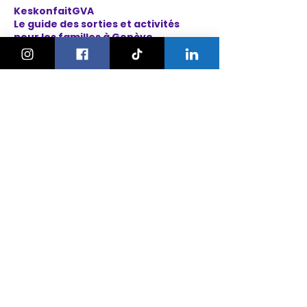
KeskonfaitGVA
Le guide des sorties et activités
pour les familles à Genève.
On bouge les familles ou bien ?!
Newsletter
Instagram
À propos
Explorer
Le Village des Enfants 2026
Agenda
Activités
Anniversaires
Camps