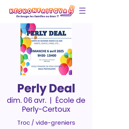
On bouge les familles ou bien ?!
Perly Deal
École de
dim. 06 avr.
  |  
Perly-Certoux
Troc / vide-greniers