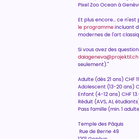
Pixel Zoo Ocean à Genèv
Et plus encore... ce n'es
le programme
 incluant 
modernes de l'art classi
Si vous avez des questio
daiageneva@projektil.ch
seulement)."
Adulte (dès 21 ans) CHF 1
Adolescent (13-20 ans) C
Enfant (4-12 ans) CHF 13.
Réduit (AVS, AI, étudiants
Pass famille (min. 1 adul
Temple des Pâquis
 Rue de Berne 49
1201 Genève