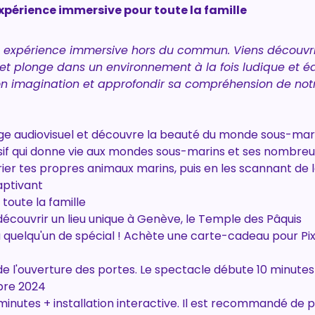
xpérience immersive pour toute la famille
e expérience immersive hors du commun. Viens découvrir
t plonge dans un environnement à la fois ludique et édu
son imagination et approfondir sa compréhension de no
ge audiovisuel et découvre la beauté du monde sous-mar
if qui donne vie aux mondes sous-marins et ses nombre
orier tes propres animaux marins, puis en les scannant de 
ptivant
toute la famille
découvrir un lieu unique à Genève, le Temple des Pâquis
à quelqu'un de spécial ! Achète une carte-cadeau pour Pi
i de l'ouverture des portes. Le spectacle débute 10 minutes
obre 2024
inutes + installation interactive. Il est recommandé de p