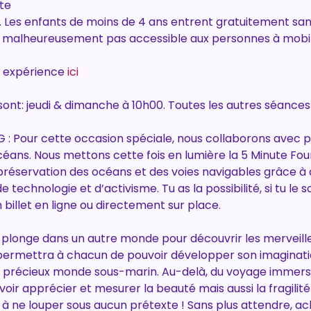
ite
s. Les enfants de moins de 4 ans entrent gratuitement sans
’est malheureusement pas accessible aux personnes à mobil
 expérience 
ici
ont: jeudi & dimanche à 10h00. Toutes les autres séances 
 Pour cette occasion spéciale, nous collaborons avec 
céans. Nous mettons cette fois en lumière la 5 Minute Fou
 préservation des océans et des voies navigables grâce à 
 technologie et d’activisme. Tu as la possibilité, si tu le so
 billet en ligne ou directement sur place.
, plonge dans un autre monde pour découvrir les merveill
permettra à chacun de pouvoir développer son imaginatio
précieux monde sous-marin. Au-delà, du voyage immersif
ir apprécier et mesurer la beauté mais aussi la fragilit
 ne louper sous aucun prétexte ! Sans plus attendre, achè