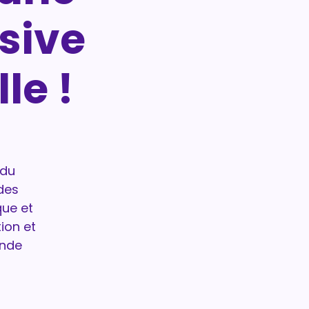
sive
le !
 du
des
que et
ion et
onde