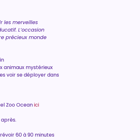
 les merveilles 
catif. L’occasion 
tre précieux monde 
in
ux animaux mystérieux
les voir se déployer dans 
xel Zoo Ocean 
ici
 après.
révoir 60 à 90 minutes 