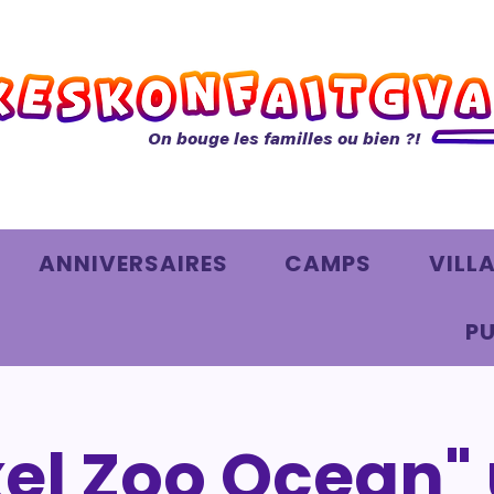
On bouge les familles ou bien ?!
ANNIVERSAIRES
CAMPS
VILL
PU
xel Zoo Ocean"