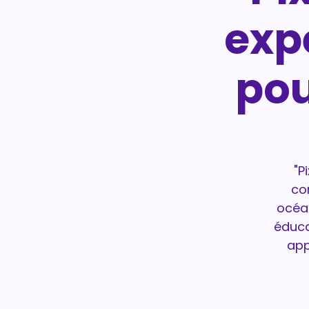
exp
pou
"P
co
océan
éduca
app