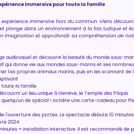
xpérience immersive pour toute la famille
e expérience immersive hors du commun. Viens découvrir
t plonge dans un environnement à la fois ludique et édu
son imagination et approfondir sa compréhension de no
ge audiovisuel et découvre la beauté du monde sous-mar
if qui donne vie aux mondes sous-marins et ses nombre
orier tes propres animaux marins, puis en les scannant de 
ptivant
toute la famille
découvrir un lieu unique à Genève, le Temple des Pâquis
à quelqu'un de spécial ! Achète une carte-cadeau pour Pi
i de l'ouverture des portes. Le spectacle débute 10 minutes
obre 2024
inutes + installation interactive. Il est recommandé de p