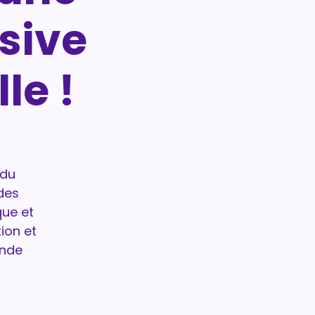
sive
le !
 du
des
que et
ion et
onde