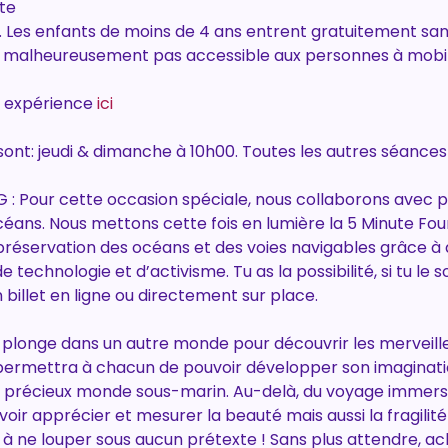
ite
s. Les enfants de moins de 4 ans entrent gratuitement sans
’est malheureusement pas accessible aux personnes à mobil
 expérience 
ici
ont: jeudi & dimanche à 10h00. Toutes les autres séances 
 Pour cette occasion spéciale, nous collaborons avec 
céans. Nous mettons cette fois en lumière la 5 Minute Fou
 préservation des océans et des voies navigables grâce à 
 technologie et d’activisme. Tu as la possibilité, si tu le so
 billet en ligne ou directement sur place.
, plonge dans un autre monde pour découvrir les merveill
permettra à chacun de pouvoir développer son imaginatio
précieux monde sous-marin. Au-delà, du voyage immersif
ir apprécier et mesurer la beauté mais aussi la fragilit
 ne louper sous aucun prétexte ! Sans plus attendre, achè