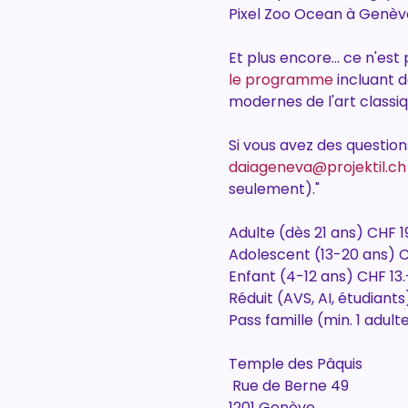
Pixel Zoo Ocean à Genèv
Et plus encore... ce n'es
le programme
 incluant 
modernes de l'art classi
Si vous avez des questio
daiageneva@projektil.ch
seulement)."
Adulte (dès 21 ans) CHF 1
Adolescent (13-20 ans) C
Enfant (4-12 ans) CHF 13.
Réduit (AVS, AI, étudiants
Pass famille (min. 1 adul
Temple des Pâquis
 Rue de Berne 49
1201 Genève