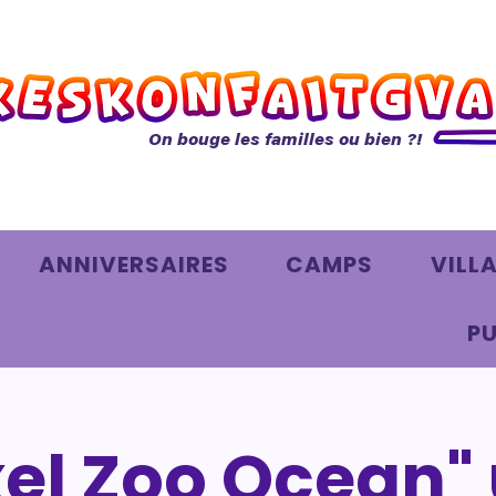
On bouge les familles ou bien ?!
ANNIVERSAIRES
CAMPS
VILL
PU
xel Zoo Ocean"