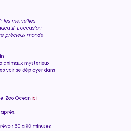
 les merveilles 
catif. L’occasion 
tre précieux monde 
in
ux animaux mystérieux
les voir se déployer dans 
xel Zoo Ocean 
ici
 après.
révoir 60 à 90 minutes 