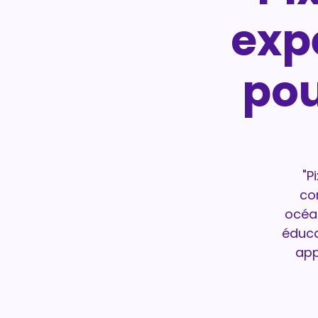
exp
pou
"P
co
océan
éduca
app