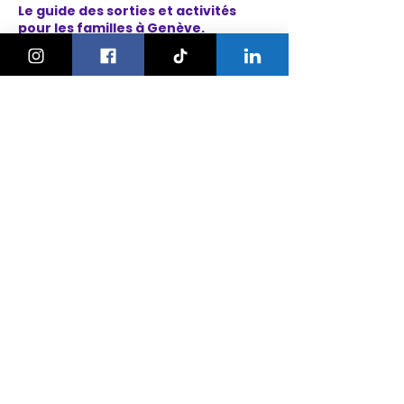
Le guide des sorties et activités
pour les familles à Genève.
On bouge les familles ou bien ?!
Newsletter
Instagram
À propos
Explorer
Le Village des Enfants 2026
Agenda
Activités
Anniversaires
Camps
Bonnes adresses
Nos ateliers