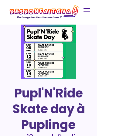
On bouge les familles ou bien ?!
Pupl'N'Ride
Skate day à
Puplinge