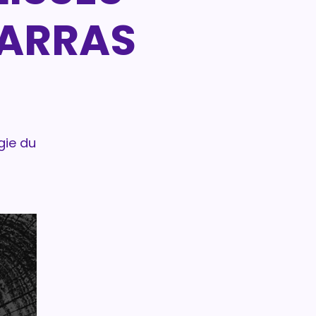
BARRAS
gie du