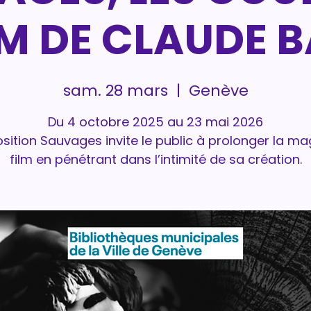
LM DE CLAUDE 
sam. 28 mars
  |  
Genève
Du 4 octobre 2025 au 23 mai 2026
osition Sauvages invite le public à prolonger la ma