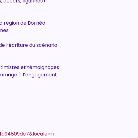
 décors, figurines) 
a région de Bornéo : 
nes.
de l’écriture du scénario 
ntimistes et témoignages 
 hommage à l’engagement 
fd94809de7&locale=fr