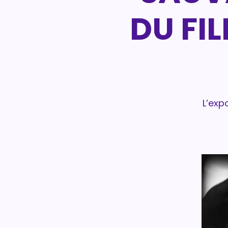
DU FI
L’exp