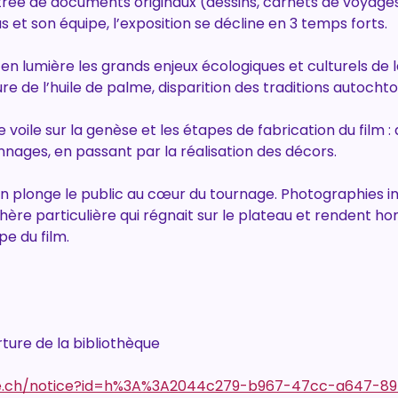
trée de documents originaux (dessins, carnets de voyages,
s et son équipe, l’exposition se décline en 3 temps forts.
n lumière les grands enjeux écologiques et culturels de l
e de l’huile de palme, disparition des traditions autochto
 voile sur la genèse et les étapes de fabrication du film : 
nages, en passant par la réalisation des décors.
ion plonge le public au cœur du tournage. Photographies i
phère particulière qui régnait sur le plateau et rendent
pe du film.
rture de la bibliothèque
.ch/notice?id=h%3A%3A2044c279-b967-47cc-a647-89