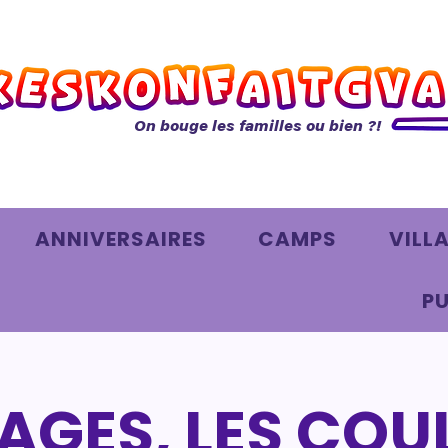
On bouge les familles ou bien ?!
ANNIVERSAIRES
CAMPS
VILL
PU
GES, LES COU