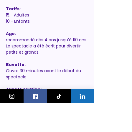
Tarifs:
15.- Adultes
10.- Enfants
Age:
recommandé dès 4 ans jusqu’à 110 ans
Le spectacle a été écrit pour divertir 
petits et grands.
Buvette:
Ouvre 30 minutes avant le début du 
spectacle
Avec le soutien:
des SIG
https://www.spectaclesetcompagnie.c
h/spectacle-de-noel-2025