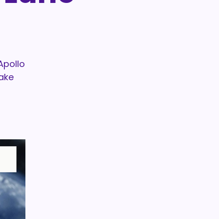
Apollo
fake