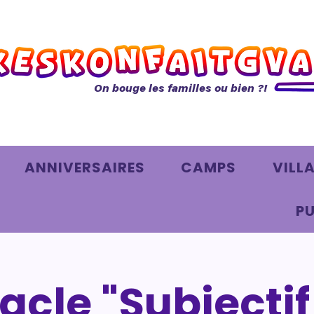
On bouge les familles ou bien ?!
ANNIVERSAIRES
CAMPS
VILL
PU
acle "Subjectif