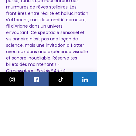
passé, tandis que Paul entend des 
murmures de rêves stellaires. Les 
frontières entre réalité et hallucination 
s’effacent, mais leur amitié demeure, 
fil d’Ariane dans un univers 
envoûtant. Ce spectacle sensoriel et 
visionnaire n’est pas une leçon de 
science, mais une invitation à flotter 
avec eux dans une expérience visuelle 
et sonore inoubliable. Réserve tes 
billets dès maintenant ! »
Organisateur : Projektil Arts & 
Entertainment GmbH
https://feverup.com