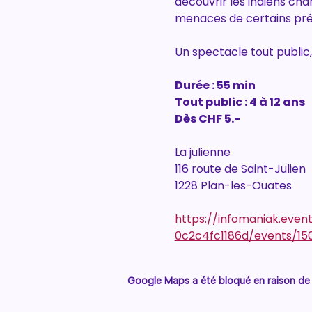
découvrir les indiens cha
menaces de certains pré
Un spectacle tout public
Durée : 55 min
Tout public : 4 à 12 ans
Dès CHF 5.-
La julienne
116 route de Saint-Julien
1228 Plan-les-Ouates
https://infomaniak.eve
0c2c4fc1186d/events/15
Google Maps a été bloqué en raison de 