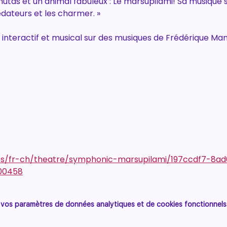
hutas et un animal fabuleux : Le marsupilami! Sa musique s
dateurs et les charmer. »
, interactif et musical sur des musiques de Frédérique Ma
nts/fr-ch/theatre/symphonic-marsupilami/197ccdf7-8
00458
vos paramètres de données analytiques et de cookies fonctionnels