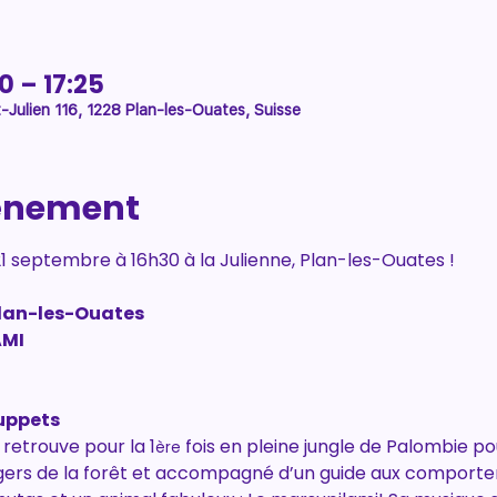
30 – 17:25
-Julien 116, 1228 Plan-les-Ouates, Suisse
vénement
 septembre à 16h30 à la Julienne, Plan-les-Ouates !
Plan-les-Ouates
AMI
uppets
 retrouve pour la 1
 fois en pleine jungle de Palombie pou
ère
gers de la forêt et accompagné d’un guide aux comportem