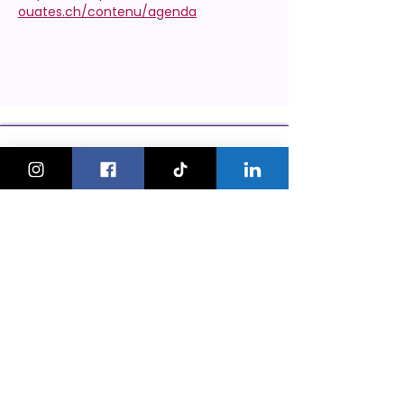
ouates.ch/contenu/agenda
KeskonfaitGVA
Le guide des sorties et activités
pour les familles à Genève.
On bouge les familles ou bien ?!
Newsletter
Instagram
À propos