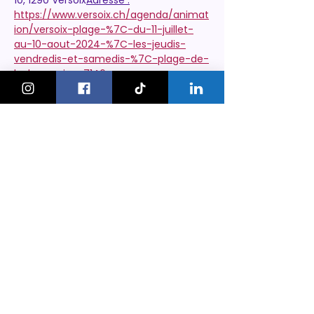
10, 1290 Versoix
Adresse :
https://www.versoix.ch/agenda/animat
ion/versoix-plage-%7C-du-11-juillet-
au-10-aout-2024-%7C-les-jeudis-
vendredis-et-samedis-%7C-plage-de-
la-becassine-7146
KeskonfaitGVA
Le guide des sorties et activités
pour les familles à Genève.
On bouge les familles ou bien ?!
Newsletter
Instagram
À propos