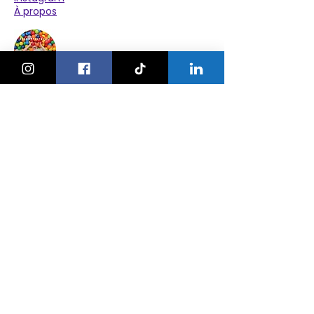
À propos
Explorer
Le Village des Enfants 2026
Agenda
Activités
Anniversaires
Camps
Bonnes adresses
Nos ateliers
Nos événements
Pour les pros
Publier un événement