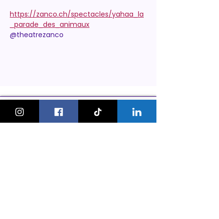
https://zanco.ch/spectacles/yahaa_la
_parade_des_animaux
@theatrezanco
KeskonfaitGVA
Le guide des sorties et activités
pour les familles à Genève.
On bouge les familles ou bien ?!
Newsletter
Instagram
À propos