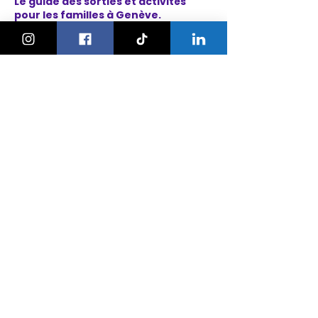
Le guide des sorties et activités
pour les familles à Genève.
On bouge les familles ou bien ?!
Newsletter
Instagram
À propos
Explorer
Le Village des Enfants 2026
Agenda
Activités
Anniversaires
Camps
Bonnes adresses
Nos ateliers