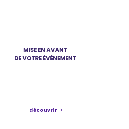
Contactez-nous :
info@keskonfaitgva.ch
MISE EN AVANT
DE VOTRE ÉVÉNEMENT
Faites connaître votre
événement ou votre activité
auprès de notre
communauté de parents à
Genève
découvrir