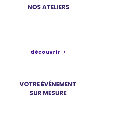
NOS ATELIERS
Découvrez nos ateliers
créatifs pour les enfants
avec l'équipe Keskonbricole
découvrir
VOTRE ÉVÉNEMENT
SUR MESURE
Animation enfants pour vos
événements privés ou
professionnels : ateliers
créatifs ou formule clé en
main