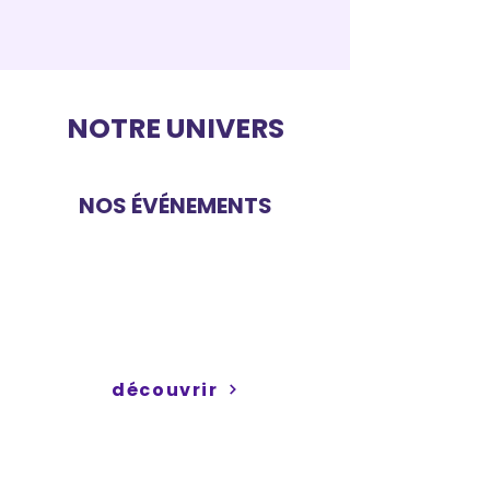
NOTRE UNIVERS
NOS ÉVÉNEMENTS
Découvrez nos événements
pour les familles, dont
l'incontournable Village des
Enfants
découvrir