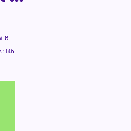
i 6
 : 14h