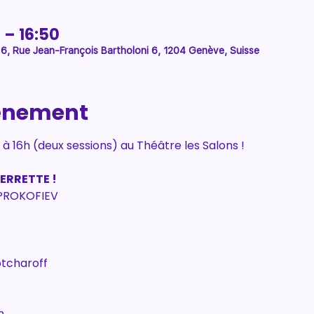
 – 16:50
 6, Rue Jean-François Bartholoni 6, 1204 Genève, Suisse
vénement
à 16h (deux sessions) au Théâtre les Salons !
PIERRETTE !
 PROKOFIEV
otcharoff
e
n