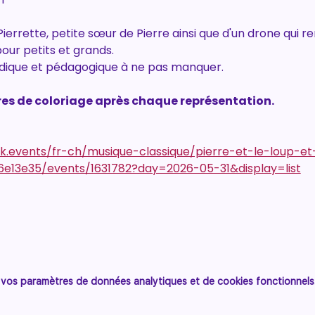
 Pierrette, petite sœur de Pierre ainsi que d'un drone qui r
ur petits et grands. 
dique et pédagogique à ne pas manquer. 
res de coloriage après chaque représentation. 
ak.events/fr-ch/musique-classique/pierre-et-le-loup-e
13e35/events/1631782?day=2026-05-31&display=list
vos paramètres de données analytiques et de cookies fonctionnels