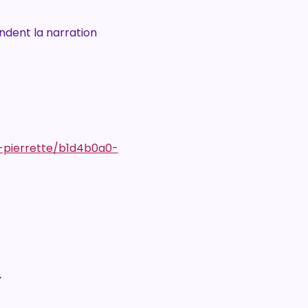
endent la narration 
t-pierrette/b1d4b0a0-
.