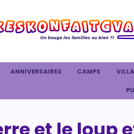
On bouge les familles ou bien ?!
ANNIVERSAIRES
CAMPS
VILL
PU
rre et le loup et